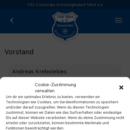
TSV Concordia Schöninghsdorf 1924 e.V.
Vorstand
Andreas Krebstekies
1. Vorstandssprecher
Cookie-Zustimmung
info@tsv1924.de
verwalten
Um dir ein optimales Erlebnis zu bieten, verwenden wir
Technologien wie Cookies, um Geräteinformationen zu speichern
Carsten Hoppe
und/oder darauf zuzugreifen. Wenn du diesen Technologien
zustimmst, können wir Daten wie das Surfverhalten oder eindeutige
2. Vorstandssprecher
IDs auf dieser Website verarbeiten. Wenn du deine Zustimmung nicht
info@tsv1924.de
erteilst oder zurückziehst, können bestimmte Merkmale und
Funktionen beeinträchtigt werden.